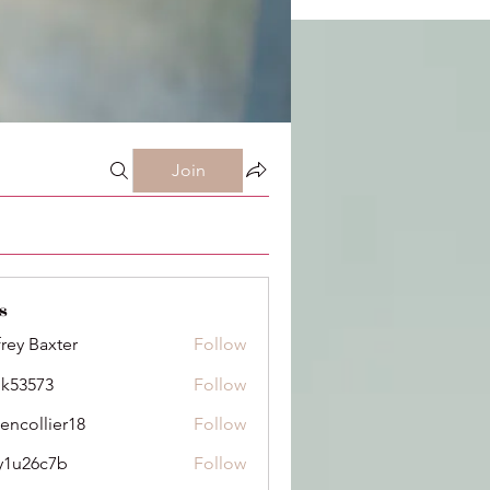
Join
s
frey Baxter
Follow
ik53573
Follow
73
dencollier18
Follow
llier18
y1u26c7b
Follow
6c7b