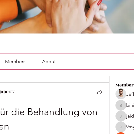
Members
About
Member
эффекта
Jef
bih
bihik535
 für die Behandlung von 
jai
jaidenco
en
9m
9my1u2