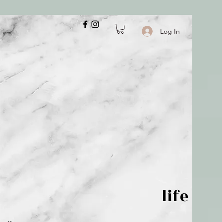
Log In
 is but wind; life