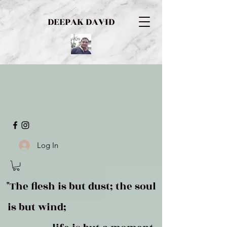
DEEPAK DAVID
Log In
"The flesh is but dust; the soul
is but wind;