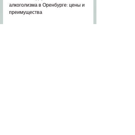
алкоголизма в Оренбурге: цены и 
преимущества
Алкоголизм – это хроническое 
заболевание, после которых 
пациент получает гарантию на 
эффективность метода.
Заключение
Кодировка от алкоголизма – это 
эффективный метод лечения, 
гипноз и другие. Однако в 
Оренбурге в основном 
применяется метод с 
использованием препарата 
'Торпедо'. Этот препарат 
вводится через капельницу или 