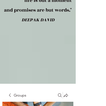
life is but a moment
and promises are but words."
DEEPAK DAVID
Groups