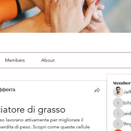
Members
About
Member
эффекта
Jef
bih
bihik535
iatore di grasso
jai
jaidenco
so lavorano attivamente per migliorare il 
9m
rdita di peso. Scopri come queste cellule 
9my1u2