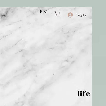
Log In
 is but wind; life