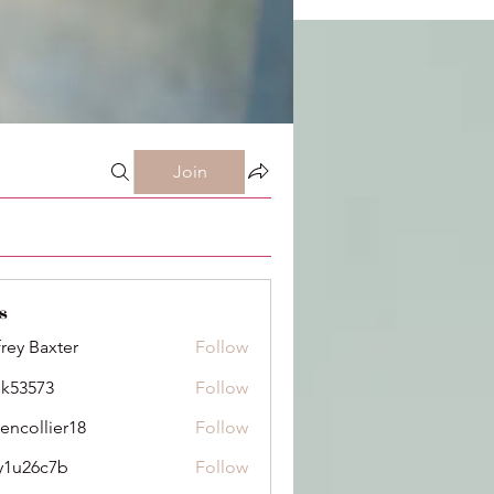
Join
s
frey Baxter
Follow
ik53573
Follow
73
dencollier18
Follow
llier18
y1u26c7b
Follow
6c7b