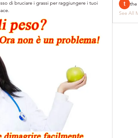
so di bruciare i grassi per raggiungere i tuoi 
the
cace.
See All 